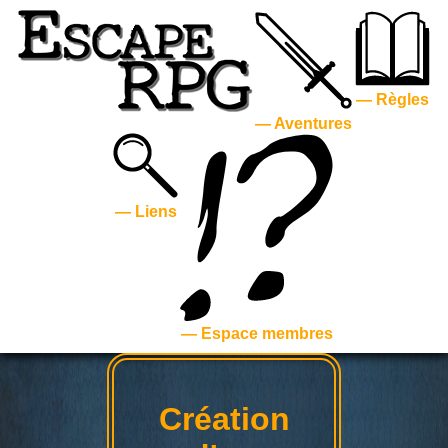
— Règles
— Aventures
— Liens
— Espace membres
Création