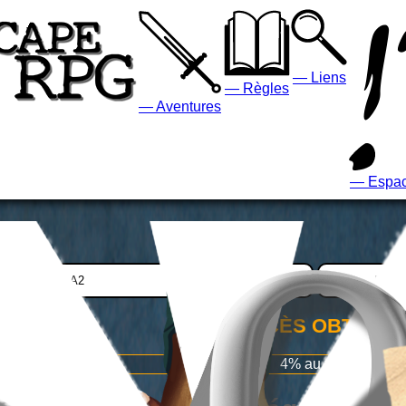
— Liens
— Règles
— Aventures
— Espa
SUCCÈS OBTENU
4% au total