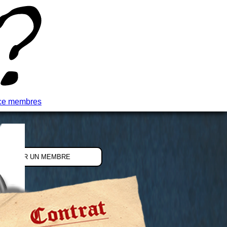
ce membres
S