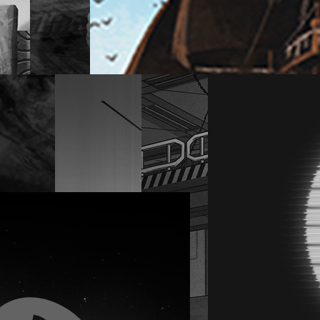
foi
Échap
bell
Fuir 
Terminer
semer
l'aventure
poursui
dans 
ruell
Exper
Aventurier·ère
en
des premières
lang
heures
Créer