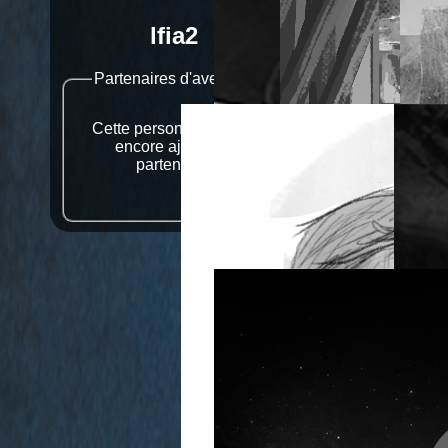
lfia2
0%
Partenaires d'aventure
Cette personne n'a pas
encore ajouté de
partenaire.
4%