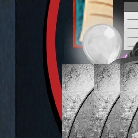
21.5%
0%